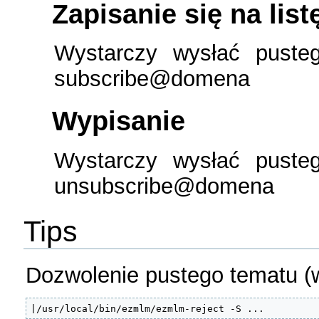
Zapisanie się na list
Wystarczy wysłać puste
subscribe@domena
Wypisanie
Wystarczy wysłać puste
unsubscribe@domena
Tips
Dozwolenie pustego tematu (w 
|/usr/local/bin/ezmlm/ezmlm-reject -S ...