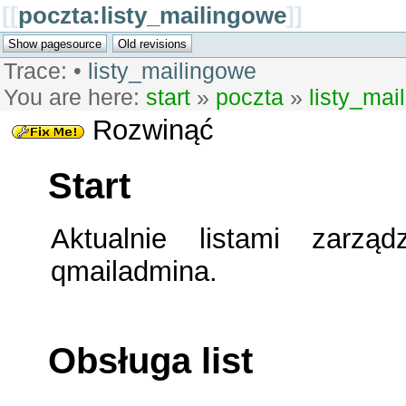
[[
poczta:listy_mailingowe
]]
Trace:
•
listy_mailingowe
You are here:
start
»
poczta
»
listy_mai
Rozwinąć
Start
Aktualnie listami zarzą
qmailadmina.
Obsługa list